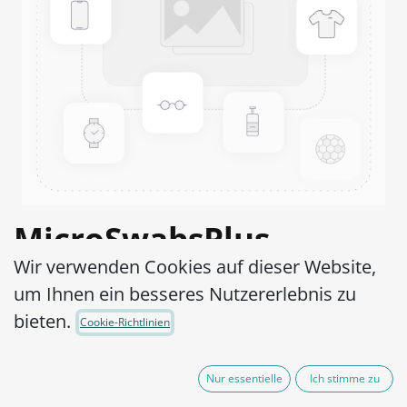
MicroSwabsPlus
Wir verwenden Cookies auf dieser Website,
Listeria
um Ihnen ein besseres Nutzererlebnis zu
monocytogenes ATCC®
bieten.
Cookie-Richtlinien
15313™
Nur essentielle
Ich stimme zu
Artikel-Nr.:
MS2L0150010