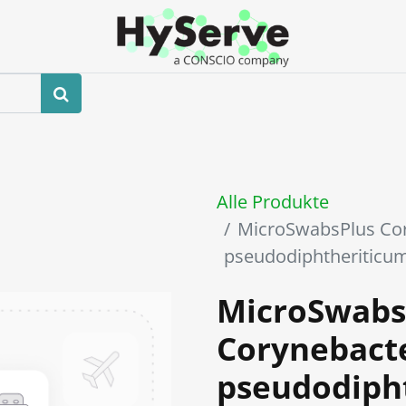
hop
Veranstaltungen
Blog
Kontaktieren Sie uns
Alle Produkte
MicroSwabsPlus Co
pseudodiphtheritic
MicroSwabs
Corynebact
pseudodiph