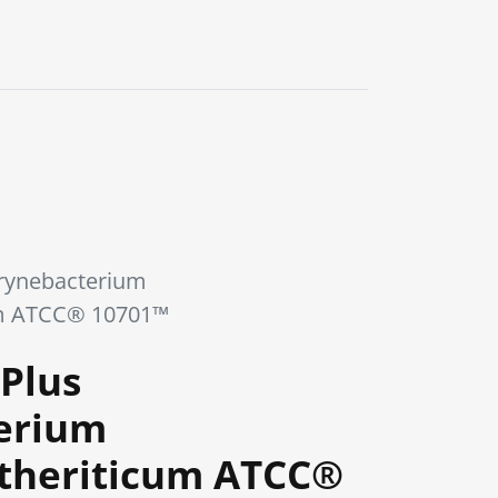
0
rynebacterium
um ATCC® 10701™
Plus
erium
theriticum ATCC®