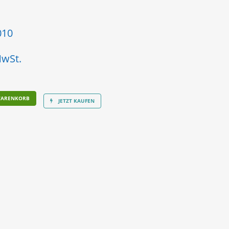
010
MwSt.
WARENKORB
JETZT KAUFEN