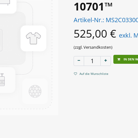
10701™
Artikel-Nr.:
MS2C0330
525,00
€
exkl. 
(zzgl. Versandkosten)
IN DEN 
Auf die Wunschliste