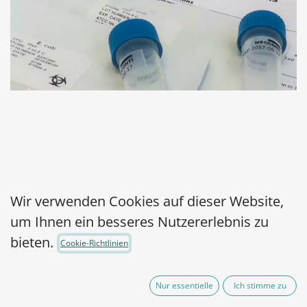
MicroPelletRT
Wir verwenden Cookies auf dieser Website,
um Ihnen ein besseres Nutzererlebnis zu
Salmonella enterica
bieten.
Cookie-Richtlinien
subsp. enterica serovar
Choleraesuis ATCC®
Nur essentielle
Ich stimme zu