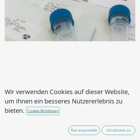
MicroPelletRT
Wir verwenden Cookies auf dieser Website,
um Ihnen ein besseres Nutzererlebnis zu
Staphylococcus aureus
bieten.
Cookie-Richtlinien
subsp. aureus WDCM
00032,WDCM 00193-
Nur essentielle
Ich stimme zu