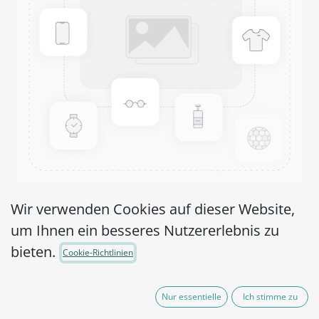
MicroPelletRTPlus
Wir verwenden Cookies auf dieser Website,
um Ihnen ein besseres Nutzererlebnis zu
Staphylococcus aureus
bieten.
Cookie-Richtlinien
subsp. aureus WDCM
00032,WDCM 00193-
Nur essentielle
Ich stimme zu