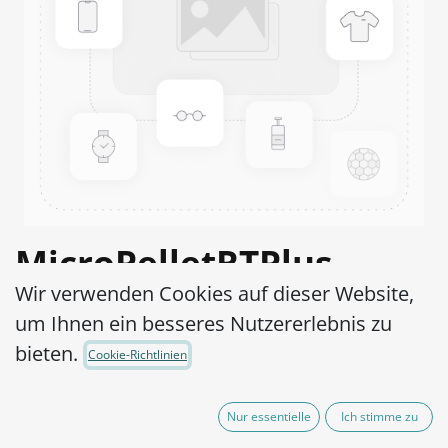
MicroPelletRTPlus
Wir verwenden Cookies auf dieser Website,
Bacillus subtilis subsp.
um Ihnen ein besseres Nutzererlebnis zu
Spizizenii WDCM 00003-
bieten.
Cookie-Richtlinien
ATCC® 6633™ log6
Nur essentielle
Ich stimme zu
Artikel-Nr.:
MPRTP6B0070010