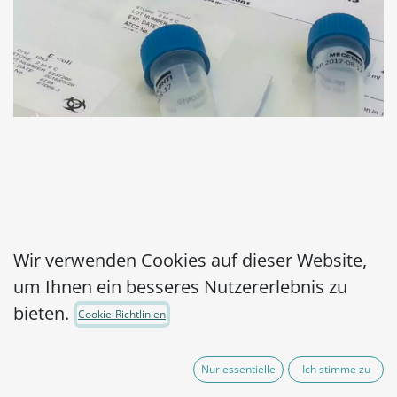
MicroPelletRTPlus
Wir verwenden Cookies auf dieser Website,
um Ihnen ein besseres Nutzererlebnis zu
Staphylococcus aureus
bieten.
Cookie-Richtlinien
subsp. aureus WDCM
00034-ATCC® 25923™
Nur essentielle
Ich stimme zu