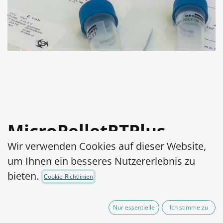
MicroPelletRTPlus
Wir verwenden Cookies auf dieser Website,
Kocuria rhizophila
um Ihnen ein besseres Nutzererlebnis zu
ATCC® 9341™ log3
bieten.
Cookie-Richtlinien
Artikel-Nr.:
MPRTP3M0040010
Nur essentielle
Ich stimme zu
525,00
€
exkl. MwSt.