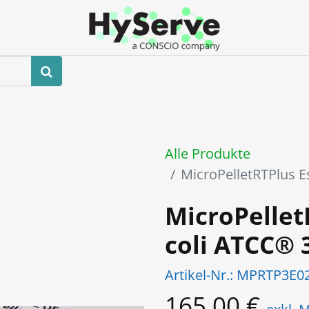
hop
Veranstaltungen
Blog
Kontaktieren Sie uns
Alle Produkte
MicroPelletRTPlus E
MicroPellet
coli ATCC® 
Artikel-Nr.:
MPRTP3E0
165,00
€