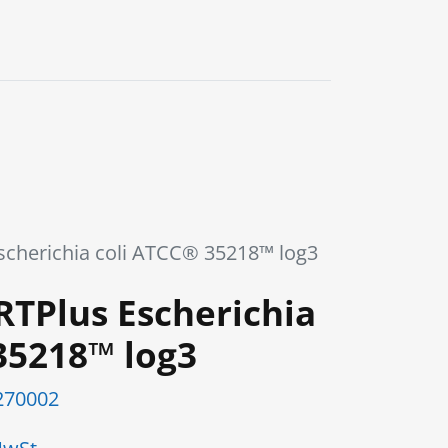
0
scherichia coli ATCC® 35218™ log3
RTPlus Escherichia
35218™ log3
270002