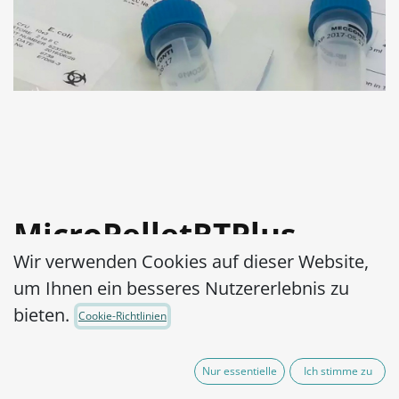
MicroPelletRTPlus
Wir verwenden Cookies auf dieser Website,
Clostridium sporogenes
um Ihnen ein besseres Nutzererlebnis zu
ATCC® 11437™ log3
bieten.
Cookie-Richtlinien
Artikel-Nr.:
MPRTP3C0290002
Nur essentielle
Ich stimme zu
165,00
€
exkl. MwSt.