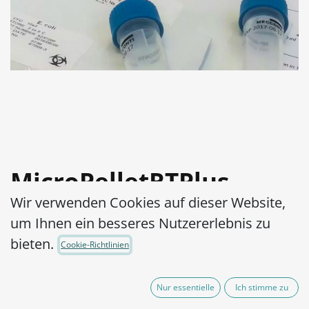
MicroPelletRTPlus
Wir verwenden Cookies auf dieser Website,
Candida albicans
um Ihnen ein besseres Nutzererlebnis zu
WDCM 00054-ATCC®
bieten.
Cookie-Richtlinien
10231™ log3
Nur essentielle
Ich stimme zu
Artikel-Nr.:
MPRTP3C0050002