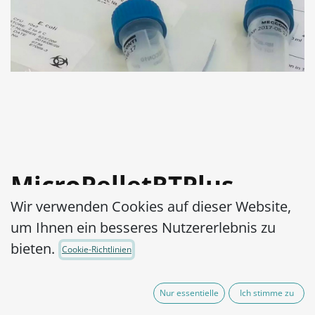
MicroPelletRTPlus
Wir verwenden Cookies auf dieser Website,
Bacillus cereus
um Ihnen ein besseres Nutzererlebnis zu
NCIMB 7464 log3
bieten.
Cookie-Richtlinien
Artikel-Nr.:
MPRTP3B0330002
Nur essentielle
Ich stimme zu
165,00
€
exkl. MwSt.