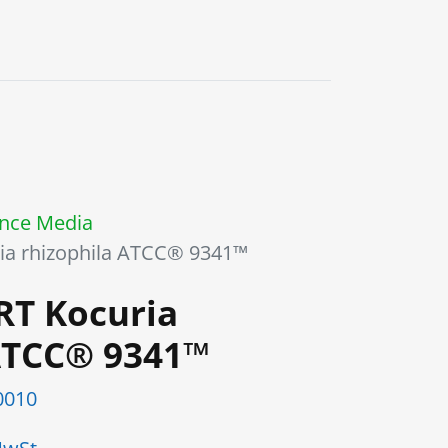
0
nce Media
ria rhizophila ATCC® 9341™
RT Kocuria
 ATCC® 9341™
0010