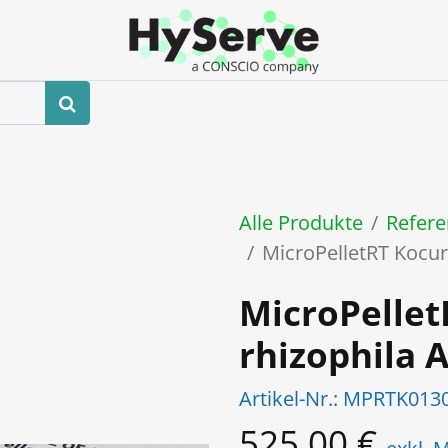
hop
Veranstaltungen
Blog
Kontaktieren Sie uns
Alle Produkte
Refere
MicroPelletRT Kocu
MicroPellet
rhizophila
Artikel-Nr.:
MPRTK013
525,00
€