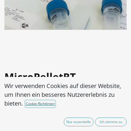
MicroPelletRT
Wir verwenden Cookies auf dieser Website,
Klebsiella aerogenes
um Ihnen ein besseres Nutzererlebnis zu
WDCM 00175-ATCC®
bieten.
Cookie-Richtlinien
13048™
Nur essentielle
Ich stimme zu
Artikel-Nr.:
MPRTE0010010