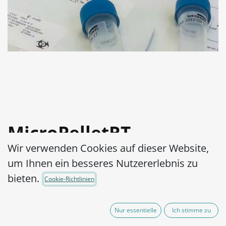
MicroPelletRT
Wir verwenden Cookies auf dieser Website,
Klebsiella aerogenes
um Ihnen ein besseres Nutzererlebnis zu
WDCM 00175-ATCC®
bieten.
Cookie-Richtlinien
13048™
Nur essentielle
Ich stimme zu
Artikel-Nr.:
MPRTE0010002