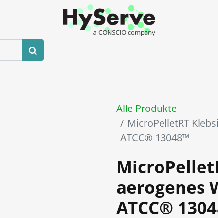
hop
Veranstaltungen
Blog
Kontaktieren Sie uns
Alle Produkte
MicroPelletRT Kleb
ATCC® 13048™
MicroPellet
aerogenes 
ATCC® 130