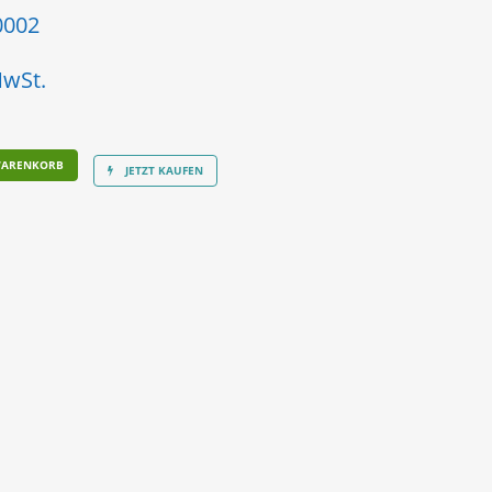
0002
MwSt.
WARENKORB
JETZT KAUFEN