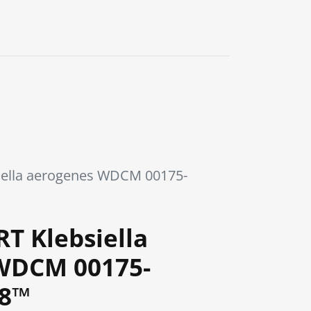
0
siella aerogenes WDCM 00175-
RT Klebsiella
WDCM 00175-
48™