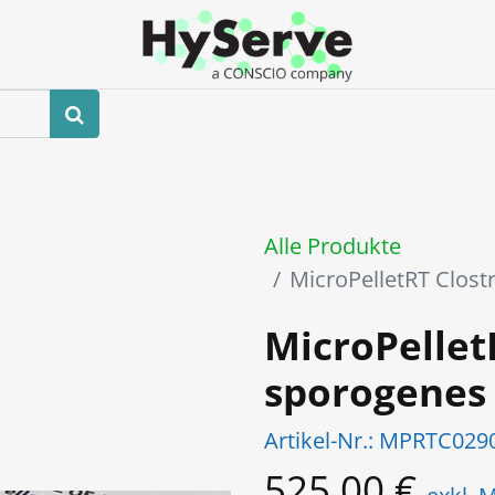
hop
Veranstaltungen
Blog
Kontaktieren Sie uns
Alle Produkte
MicroPelletRT Clos
MicroPellet
sporogenes
Artikel-Nr.:
MPRTC029
525,00
€