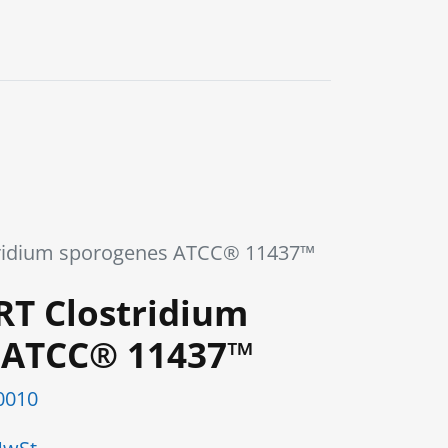
0
tridium sporogenes ATCC® 11437™
RT Clostridium
 ATCC® 11437™
0010