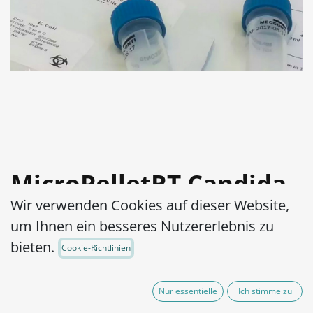
MicroPelletRT Candida
Wir verwenden Cookies auf dieser Website,
albicans WDCM 00055-
um Ihnen ein besseres Nutzererlebnis zu
ATCC® 2091™
bieten.
Cookie-Richtlinien
Artikel-Nr.:
MPRTC0020010
Nur essentielle
Ich stimme zu
525,00
€
exkl. MwSt.