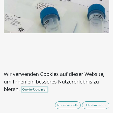
MicroPelletRT10
Wir verwenden Cookies auf dieser Website,
um Ihnen ein besseres Nutzererlebnis zu
Staphylococcus aureus
bieten.
Cookie-Richtlinien
subsp. aureus WDCM
00032,WDCM 00193-
Nur essentielle
Ich stimme zu