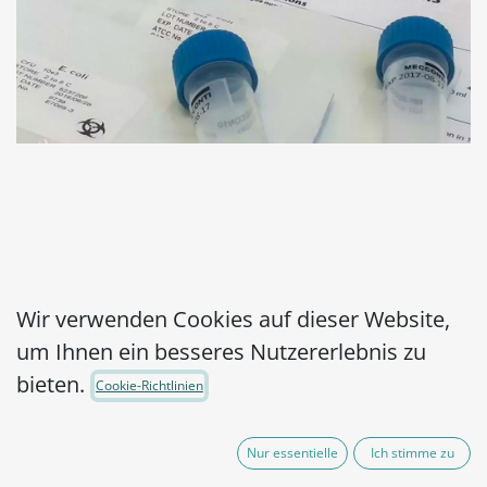
MicroPelletRT10
Wir verwenden Cookies auf dieser Website,
um Ihnen ein besseres Nutzererlebnis zu
Salmonella enterica
bieten.
Cookie-Richtlinien
subsp. enterica serovar
Typhimurium WDCM
Nur essentielle
Ich stimme zu