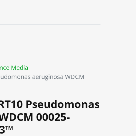
0
nce Media
seudomonas aeruginosa WDCM
™
tRT10 Pseudomonas
 WDCM 00025-
53™