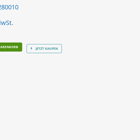
280010
MwSt.
WARENKORB
JETZT KAUFEN