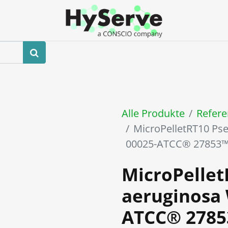
hop
Veranstaltungen
Blog
Kontaktieren Sie uns
Alle Produkte
Refere
MicroPelletRT10 P
00025-ATCC® 27853
MicroPelle
aeruginosa
ATCC® 278