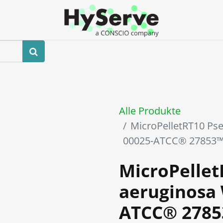
hop
Veranstaltungen
Blog
Kontaktieren Sie uns
Alle Produkte
MicroPelletRT10 P
00025-ATCC® 27853
MicroPelle
aeruginosa
ATCC® 278