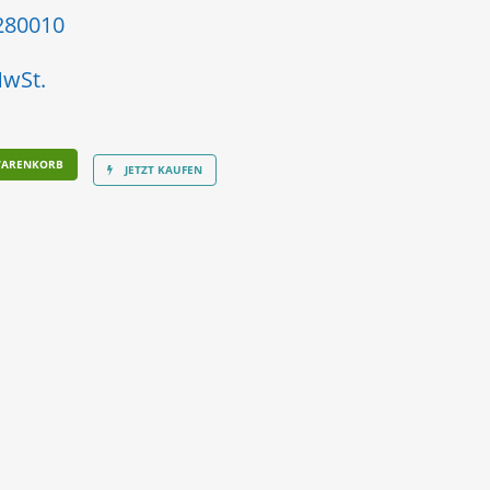
280010
MwSt.
WARENKORB
JETZT KAUFEN