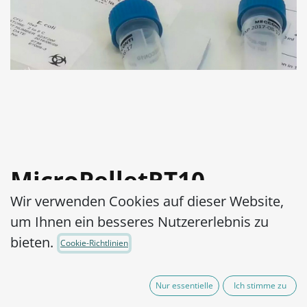
MicroPelletRT10
Wir verwenden Cookies auf dieser Website,
Bacillus subtilis subsp.
um Ihnen ein besseres Nutzererlebnis zu
Spizizenii WDCM 00003-
bieten.
Cookie-Richtlinien
ATCC® 6633™
Nur essentielle
Ich stimme zu
Artikel-Nr.:
MPRT10B0070002