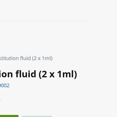
0
itution fluid (2 x 1ml)
on fluid (2 x 1ml)
002
.