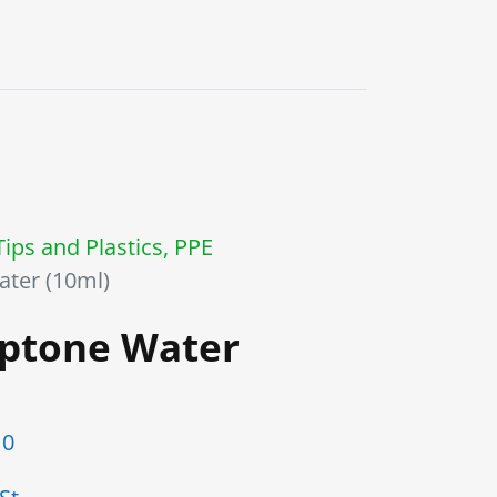
0
 Tips and Plastics, PPE
ater (10ml)
eptone Water
0