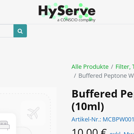
hop
Veranstaltungen
Blog
Kontaktieren Sie uns
Alle Produkte
Filter,
Buffered Peptone W
Buffered P
(10ml)
Artikel-Nr.:
MCBPW001
10,00
€