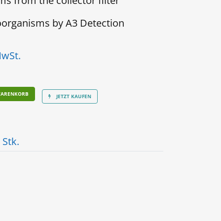
 from the collector filter
organisms by A3 Detection
MwSt.
WARENKORB
JETZT KAUFEN
 Stk.