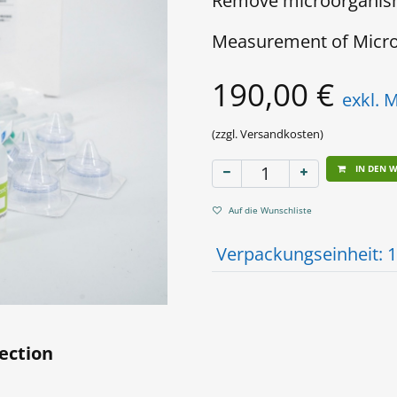
Remove microorganisms
Measurement of Micro
190,00
€
exkl. 
(zzgl. Versandkosten)
IN DEN 
Auf die Wunschliste
Verpackungseinheit
:
1
ection