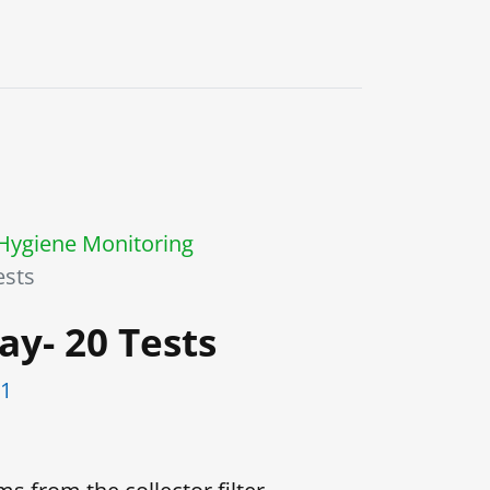
0
Hygiene Monitoring
ests
say- 20 Tests
01