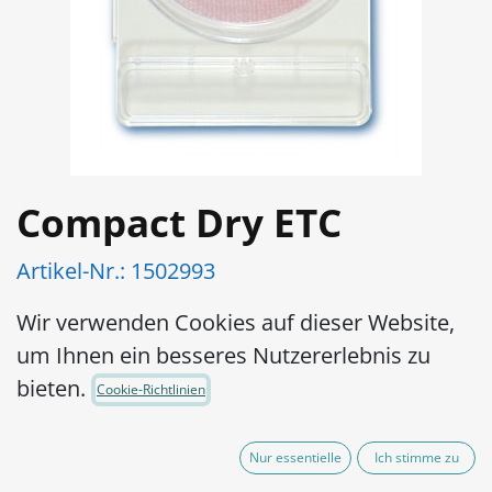
Compact Dry ETC
Artikel-Nr.:
1502993
Gebrauchsfertige und leicht zu
Wir verwenden Cookies auf dieser Website,
handhabende Platte: Die Vorbereitung
um Ihnen ein besseres Nutzererlebnis zu
des Mediums ist nicht erforderlich,
bieten.
Cookie-Richtlinien
wodurch die Verschwendung von
Medium und Vorbereitung des Mediums
Nur essentielle
Ich stimme zu
entfällt.