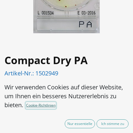
Compact Dry PA
Artikel-Nr.:
1502949
Gebrauchsfertige und leicht zu
Wir verwenden Cookies auf dieser Website,
handhabende Platte: Die Vorbereitung
um Ihnen ein besseres Nutzererlebnis zu
des Mediums ist nicht erforderlich,
bieten.
Cookie-Richtlinien
wodurch die Verschwendung von
Medium und Vorbereitung des Mediums
Nur essentielle
Ich stimme zu
entfällt.