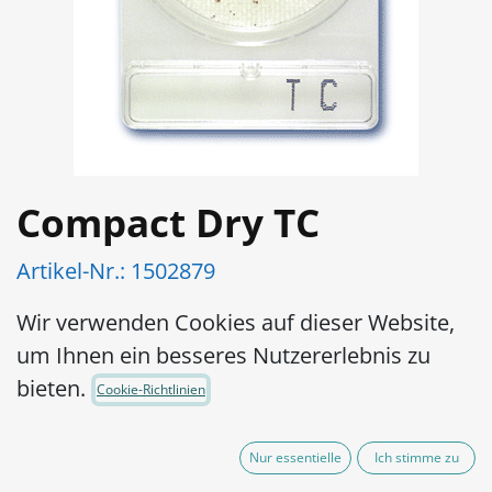
Compact Dry TC
Artikel-Nr.:
1502879
Gebrauchsfertige und leicht zu
Wir verwenden Cookies auf dieser Website,
handhabende Platte: Die Vorbereitung
um Ihnen ein besseres Nutzererlebnis zu
des Mediums ist nicht erforderlich,
bieten.
Cookie-Richtlinien
wodurch die Verschwendung von
Medium und Vorbereitung des Mediums
Nur essentielle
Ich stimme zu
entfällt.