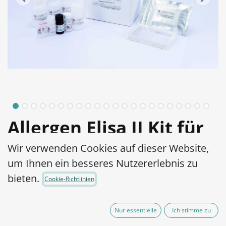
Allergen Elisa II Kit für
Sesam
Wir verwenden Cookies auf dieser Website,
um Ihnen ein besseres Nutzererlebnis zu
Artikel-Nr.:
1500222-001
bieten.
Cookie-Richtlinien
Allergennachweis in stark verarbeiteten
und erhitzten Lebensmitteln
Nur essentielle
Ich stimme zu
Hohe Sensitivität (LOD: 0,16 ppm)