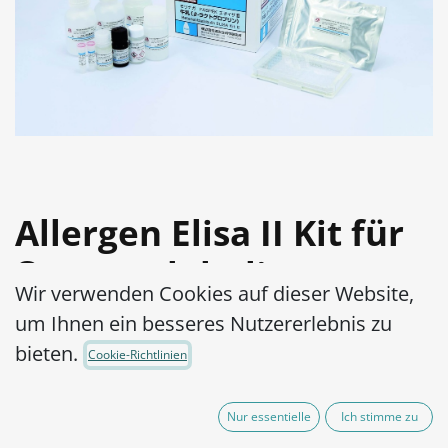
Allergen Elisa II Kit für
ß-Lactoglobulin
Wir verwenden Cookies auf dieser Website,
Artikel-Nr.:
15000092-001
um Ihnen ein besseres Nutzererlebnis zu
bieten.
Cookie-Richtlinien
Allergennachweis in stark verarbeiteten
und erhitzten Lebensmitteln
Nur essentielle
Ich stimme zu
Hohe Sensitivität (LOD: 0,31 ppm)