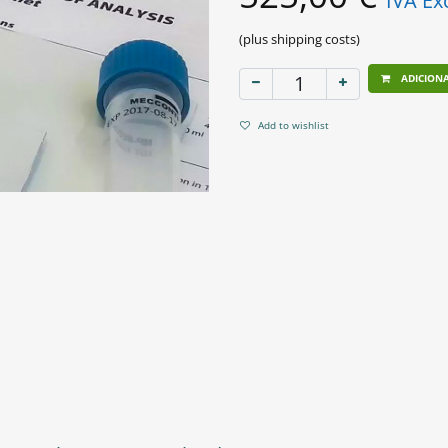
IVA Ex
(plus shipping costs)
ADICION
Add to wishlist