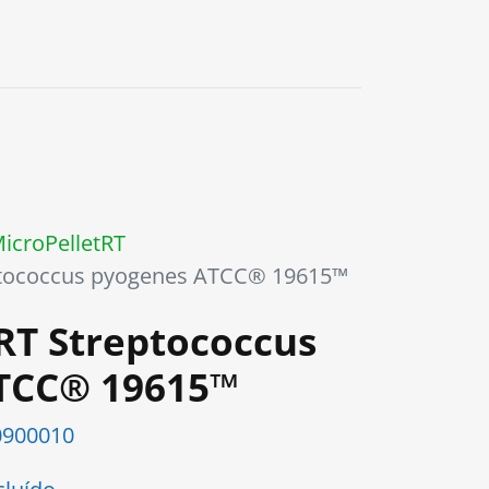
icroPelletRT
ptococcus pyogenes ATCC® 19615™
RT Streptococcus
TCC® 19615™
900010