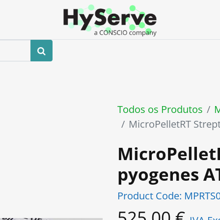
0
 us
Loja
Eventos
Blog
Contacte-nos
Todos os Produtos
M
MicroPelletRT Stre
MicroPellet
pyogenes A
Product Code:
MPRTS0
525,00
€