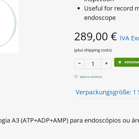
Useful for record 
endoscope
289,00
€
IVA Ex
(plus shipping costs)
ADICION
Add to wishlist
Verpackungsgröße
:
1 
ogia A3 (ATP+ADP+AMP) para endoscópios ou área