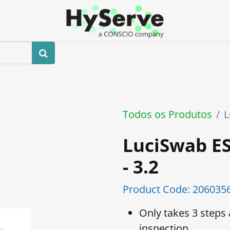
0
 us
Loja
Eventos
Blog
Contacte-nos
Todos os Produtos
L
LuciSwab ES
- 3.2
Product Code:
206035
Only takes 3 steps
inspection