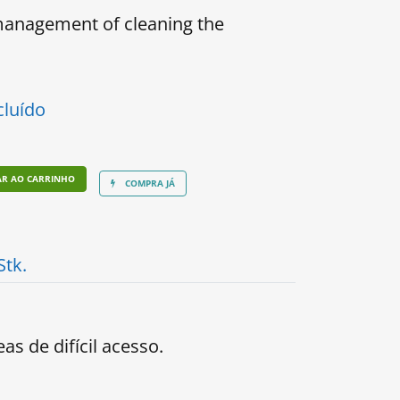
management of cleaning the
cluído
AR AO CARRINHO
COMPRA JÁ
Stk.
s de difícil acesso.