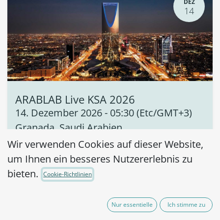
DEZ
14
ARABLAB Live KSA 2026
14. Dezember 2026
-
05:30
(
Etc/GMT+3
)
Granada
,
Saudi Arabien
Wir verwenden Cookies auf dieser Website,
Trade fair
um Ihnen ein besseres Nutzererlebnis zu
bieten.
Cookie-Richtlinien
Nur essentielle
Ich stimme zu