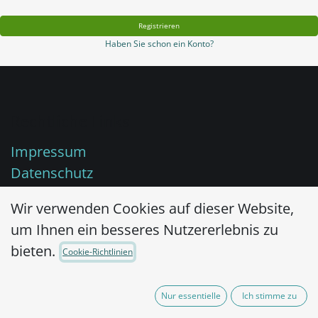
Registrieren
Haben Sie schon ein Konto?
Rechtliche Links
Impressum
Datenschutz
Wir verwenden Cookies auf dieser Website,
um Ihnen ein besseres Nutzererlebnis zu
Über uns
bieten.
Cookie-Richtlinien
Hygienemonitoring, mikrobiologische
Testverfahren und Prüftextilien aus einer
Nur essentielle
Ich stimme zu
Hand.